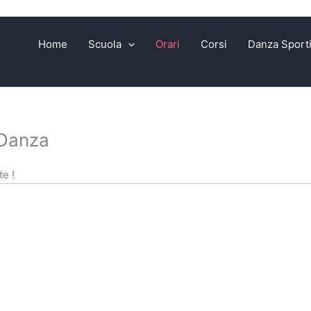
Home
Scuola
Orari
Corsi
Danza Sport
 Danza
te !